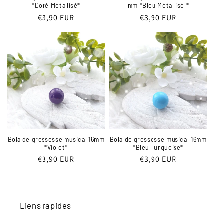
*Doré Métallisé*
mm *Bleu Métallisé *
Prix
€3,90 EUR
Prix
€3,90 EUR
habituel
habituel
Bola de grossesse musical 16mm
Bola de grossesse musical 16mm
*Violet*
*Bleu Turquoise*
Prix
€3,90 EUR
Prix
€3,90 EUR
habituel
habituel
Liens rapides