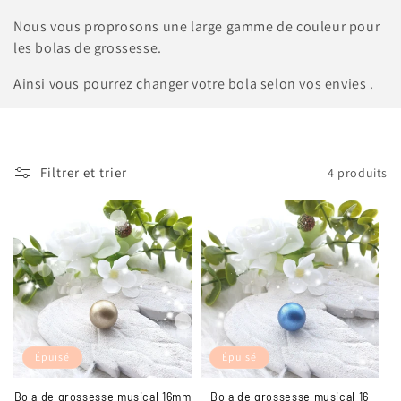
e
Nous vous proprosons une large gamme de couleur pour
les bolas de grossesse.
c
Ainsi vous pourrez changer votre bola selon vos envies .
t
i
o
Filtrer et trier
4 produits
n
:
Épuisé
Épuisé
Bola de grossesse musical 16mm
Bola de grossesse musical 16