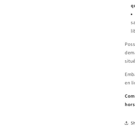
q
sa
li
Poss
dema
situ
Emba
en l
Comm
hors
S