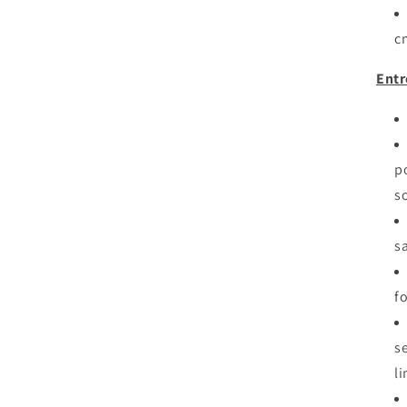
c
Entr
p
s
s
f
s
l