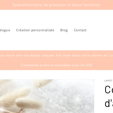
Spécialiste bijoux de grossesse et bijoux fantaisies
alogue
Création personnalisée
Blog
Contact
sur notre site nos bijoux uniques fait main dans notre atelier en Lo
Commande prête et expédiée sous 24-48h
LAPET
C
d