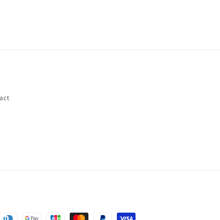
act
s