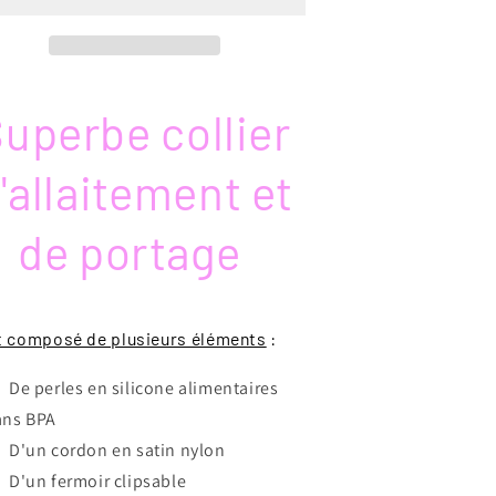
e
de
ortage
portage
*
ouceur
Douceur
uperbe collier
actée
lactée
*
élange
Mélange
'allaitement et
e
de
ert
vert
t
et
de portage
on
son
rochet
crochet
*
st composé de plusieurs éléments
:
De perles en silicone alimentaires
ans BPA
D'un cordon en satin nylon
D'un fermoir clipsable