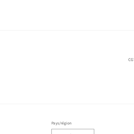
CG
Pays/région