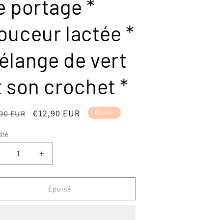
e portage *
ouceur lactée *
élange de vert
t son crochet *
Prix
€12,90 EUR
,90 EUR
Épuisé
ituel
promotionnel
ité
éduire
Augmenter
a
la
uantité
quantité
e
de
Épuisé
ollier
Collier
&#39;allaitement
d&#39;allaitement
t
et