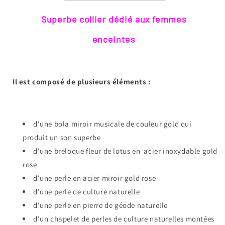
*
*
Ma
Ma
Superbe collier dédié aux femmes
précieuse
précieuse
enceintes
rose
rose
*
*
Il est composé de plusieurs éléments :
d'une bola miroir musicale de couleur gold qui
produit un son superbe
d'une breloque fleur de lotus en acier inoxydable gold
rose
d'une perle en acier miroir gold rose
d'une perle de culture naturelle
d'une perle en pierre de géode naturelle
d'un chapelet de perles de culture naturelles montées