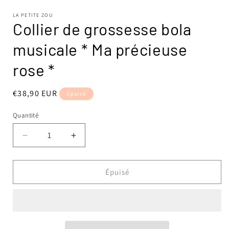
1
dans
LA PETITE ZOU
une
Collier de grossesse bola
fenêtre
modale
musicale * Ma précieuse
rose *
Prix
€38,90 EUR
Épuisé
habituel
Quantité
Réduire
Augmenter
la
la
quantité
quantité
de
de
Épuisé
Collier
Collier
de
de
grossesse
grossesse
bola
bola
musicale
musicale