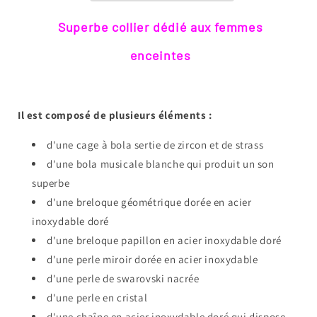
thème
thème
*
*
Superbe collier dédié aux femmes
Mon
Mon
enceintes
Joli
Joli
Miracle
Miracle
Gold
Gold
*
*
Il est composé de plusieurs éléments :
d'une cage à bola sertie de zircon et de strass
d'une bola musicale blanche qui produit un son
superbe
d'une breloque géométrique dorée en acier
inoxydable doré
d'une breloque papillon en acier inoxydable doré
d'une perle miroir dorée en acier inoxydable
d'une perle de swarovski nacrée
d'une perle en cristal
d'une chaîne en acier inoxydable doré qui dispose