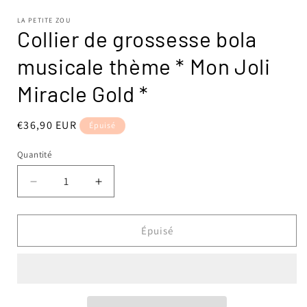
1
dans
LA PETITE ZOU
une
Collier de grossesse bola
fenêtre
modale
musicale thème * Mon Joli
Miracle Gold *
Prix
€36,90 EUR
Épuisé
habituel
Quantité
Réduire
Augmenter
la
la
quantité
quantité
de
de
Épuisé
Collier
Collier
de
de
grossesse
grossesse
bola
bola
musicale
musicale