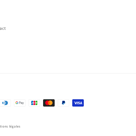
act
s
ent
tions légales