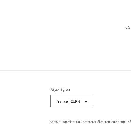
CG
Pays/région
France | EUR €
© 2026,
lapetitezou
Commerce électronique propulsé