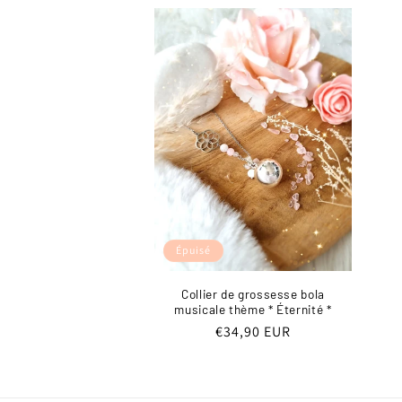
Épuisé
Collier de grossesse bola
musicale thème * Éternité *
Prix
€34,90 EUR
habituel