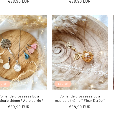
Prix
€38,90 EUR
Prix
€38,90 EUR
habituel
habituel
puisé
Épuisé
Collier de grossesse bola
Collier de grossesse bola
icale thème * Abre de vie *
musicale thème * Fleur Dorée *
Prix
€39,90 EUR
Prix
€38,90 EUR
habituel
habituel