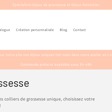
Spécialiste bijoux de grossesse et bijoux fantaisies
alogue
Création personnalisée
Blog
Contact
sur notre site nos bijoux uniques fait main dans notre atelier en Lo
Commande prête et expédiée sous 24-48h
ossesse
s colliers de grossesse unique, choisissez votre
!