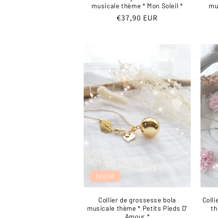
musicale thème * Mon Soleil *
mu
Prix
€37,90 EUR
habituel
Épuisé
Collier de grossesse bola
Colli
musicale thème * Petits Pieds D'
th
Amour *