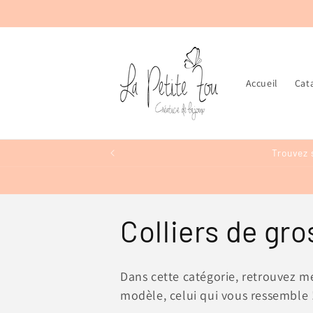
et
passer
au
contenu
Accueil
Cat
Trouvez 
C
Colliers de gr
o
Dans cette catégorie, retrouvez me
modèle, celui qui vous ressemble 
l