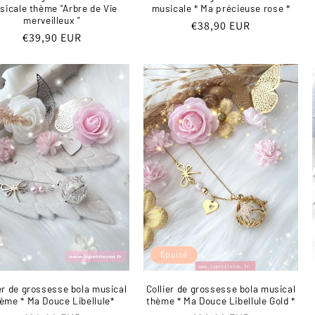
sicale thème "Arbre de Vie
musicale * Ma précieuse rose *
merveilleux "
Prix
€38,90 EUR
Prix
€39,90 EUR
habituel
habituel
Épuisé
er de grossesse bola musical
Collier de grossesse bola musical
ème * Ma Douce Libellule*
thème * Ma Douce Libellule Gold *