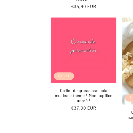
Prix
€35,90 EUR
habituel
Épuisé
Collier de grossesse bola
musicale thème * Mon papillon
É
adoré *
Prix
€37,90 EUR
habituel
mus