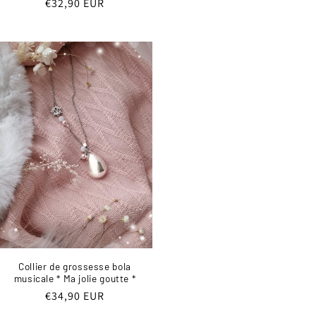
Prix
€32,90 EUR
habituel
Collier de grossesse bola
musicale * Ma jolie goutte *
Prix
€34,90 EUR
habituel